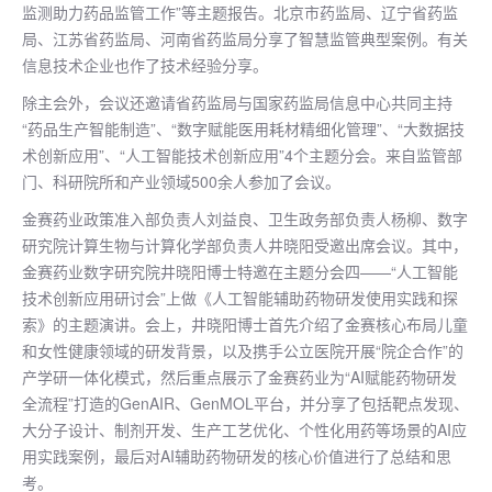
监测助力药品监管工作”等主题报告。北京市药监局、辽宁省药监
局、江苏省药监局、河南省药监局分享了智慧监管典型案例。有关
信息技术企业也作了技术经验分享。
除主会外，会议还邀请省药监局与国家药监局信息中心共同主持
“药品生产智能制造”、“数字赋能医用耗材精细化管理”、“大数据技
术创新应用”、“人工智能技术创新应用”4个主题分会。来自监管部
门、科研院所和产业领域500余人参加了会议。
金赛药业政策准入部负责人刘益良、卫生政务部负责人杨柳、数字
研究院计算生物与计算化学部负责人井晓阳受邀出席会议。其中，
金赛药业数字研究院井晓阳博士特邀在主题分会四——“人工智能
技术创新应用研讨会”上做《人工智能辅助药物研发使用实践和探
索》的主题演讲。会上，井晓阳博士首先介绍了金赛核心布局儿童
和女性健康领域的研发背景，以及携手公立医院开展“院企合作”的
产学研一体化模式，然后重点展示了金赛药业为“AI赋能药物研发
全流程”打造的GenAIR、GenMOL平台，并分享了包括靶点发现、
大分子设计、制剂开发、生产工艺优化、个性化用药等场景的AI应
用实践案例，最后对AI辅助药物研发的核心价值进行了总结和思
考。