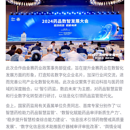
此次合作由金赛药业政策事务部促成，旨在提升金赛药业在数智化
发展方面的形象，打造知名数字化企业名片，加深行业间交流，进
而完善公司产业化数智化布局。此次会议聚焦于前沿科技与医药领
域的深度融合，以“智引药监，数启未来”为主题，对药品智慧监管
和行业数字化转型进行研讨，以信息化引领药品监管现代化。
会上，国家药监局有关直属单位负责同志、首席专家分别作了“以
智慧药检助力药品智慧监管”、“数智化赋能药品审评新质生产力”、
“稳步提升智慧检查综合能力建设”、“信息技术引领药物警戒高质量
发展”、“数字化信息技术助推医疗器械审评审批改革”、“舆情全域