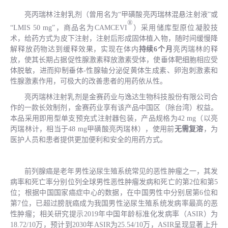
亮丙瑞林注射乳剂（曾用名为
“甲磺酸亮丙瑞林混悬注射液”或
®
“LMIS 50 mg”，商品名为CAMCEVI
）采用储库型原位凝胶技
术
，
给药方式为皮下注射，注射后形成固体植入物，
随时间缓慢降
解释放药物达到缓释效果
，实现在体内
持续
6个月
亮丙瑞林的释
放，使其长期占据促性腺激素释放激素受体，使垂体靶细胞相应受
体脱敏，进而抑制垂体
-性腺轴分泌
促
黄体生成素、卵泡刺激素和
性腺激素作用
，可极大的改善患者的用药依从性。
亮丙瑞林注射乳剂是金赛药业与逸达生物科技股份有限公司合
作的一款长效制剂，金赛药业享有该产品中国区
（
除
台湾
）
权益。
本品采用即用型单支预充式注射器包装，产品规格为
42 mg（以亮
丙瑞林计，相当于48 mg甲磺酸亮丙瑞林），使用前
无需复溶
，
为
医护人员和患者提供更加便利和安全的用药方式。
前列腺癌是老年男性泌尿生殖系统常见的恶性肿瘤之一，其发
病率和死亡率分别位列全球男性恶性肿瘤发病和死亡的第
2位和第5
位；根据中国国家癌症中心的数据，在中国男性中分别居第6位和
第7位，已超过膀胱癌成为我国男性泌尿生殖系统发病率最高的恶
性肿瘤；相关研究提示2019年中国年龄标准化发病率（ASIR）为
18.72/10万，预计到2030年ASIR为25.54/10万，ASIR呈现显著上升