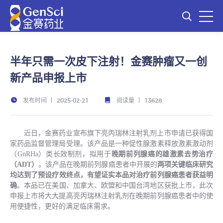
半年只需一次皮下注射！金赛肿瘤又一创
新产品申报上市
发布时间
阅读量
2025-02-21
13628
近
日，金赛药业宣布
旗下
亮丙瑞林注射乳剂
上市申请已获得
国
家药品监督管理局
受理。该产品是一种
促性腺激素释放激素激动剂
（
GnRHa）类长效制剂
，拟用于
晚期前列腺癌的雄激素
去势
治疗
（
ADT）
。该产品
在晚期前列腺癌患者中开展的
两项关键临床研究
均
达到了预设疗效终点，
有望
证实本品对治疗前列腺癌患者获益明
确
。本品已在美国、加拿大、欧盟和中国台湾地区获批上
市，此次
申报上市将大大提高亮丙瑞林注射乳剂在晚期前列腺癌患者中的使
用便捷性，更好的满足临床需求。