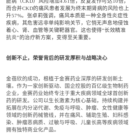
脏病（CKD）风险增加4.61倍，反复发作可达10倍，
而合并CKD的痛风患者发展为终末期肾病的风险也上
升57%。张卓莉强调，痛风本质是一种全身性炎症性
疾病，其危害远非单纯影响关节，它悄无声息地侵蚀
着心、肾、血管等关键靶器官。这也使得“长效精准
抗炎”的治疗新方案，变得至关重要。
创新不止，荣誉背后的研发厚积与战略决心
金蓓欣的成功，根植于金赛药业深厚的研发创新土
壤。作为一家创新驱动、国企控股的百亿级生物制药
企业，金赛药业始终专注于重大疾病领域全球首创新
药的研发。公司以生长激素为核心基础，持续构建并
拓展在内分泌代谢、免疫与呼吸、肿瘤、女性健康等
领域的创新药械管线，并在痛风、辅助生殖、妇科感
染、肿瘤恶病质、过敏与呼吸、儿童长高等疾病领域
拥有独特商业化产品。