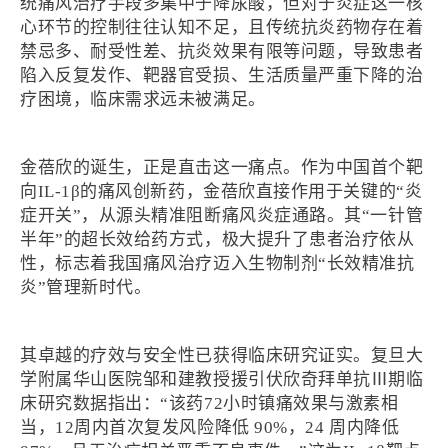
统痛风治疗手段多集中于降尿酸，但对于炎症这一核
心环节的控制往往认知不足，且传统抗炎药物存在着
禁忌多、耐受性差、抗炎效果有限等问题，导致患者
陷入反复发作、靶器官受损、生活质量严重下降的治
疗困境，临床需求远未被满足。
金蓓欣的诞生，正是直击这一痛点。作为中国首个靶
向IL-1β的痛风创新药，金蓓欣直接作用于关键的“炎
症开关”，从源头精准阻断痛风炎症通路。其“一针管
半年”的超长效给药方式，极大提升了患者治疗依从
性，标志着我国痛风治疗迈入生物制剂“长效精准抗
炎”管理新时代。
其卓越的疗效与安全性已获得临床研究证实。复旦大
学附属华山医院邹和建教授援引伏欣奇拜单抗Ⅲ期临
床研究数据指出：“该药72小时镇痛效果与激素相
当，12周内首次复发风险降低 90%，24 周内降低