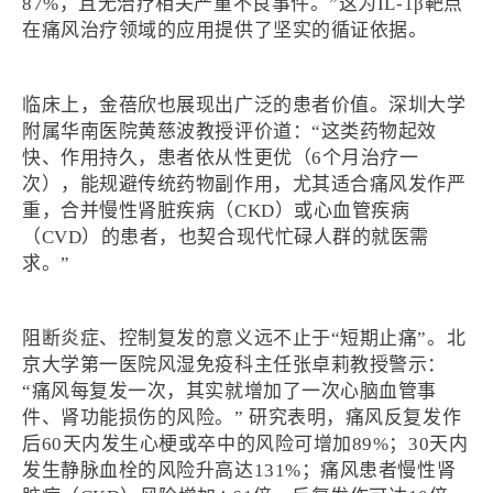
87%，且无治疗相关严重不良事件。”这为IL-1β靶点
在痛风治疗领域的应用提供了坚实的循证依据。
临床上，金蓓欣也展现出广泛的患者价值。深圳大学
附属华南医院黄慈波教授评价道：“这类药物起效
快、作用持久，患者依从性更优（6个月治疗一
次），能规避传统药物副作用，尤其适合痛风发作严
重，合并慢性肾脏疾病（CKD）或心血管疾病
（CVD）的患者，也契合现代忙碌人群的就医需
求。”
阻断炎症、控制复发的意义远不止于“短期止痛”。北
京大学第一医院风湿免疫科主任张卓莉教授警示：
“痛风每复发一次，其实就增加了一次心脑血管事
件、肾功能损伤的风险。” 研究表明，痛风反复发作
后60天内发生心梗或卒中的风险可增加89%；30天内
发生静脉血栓的风险升高达131%；痛风患者慢性肾