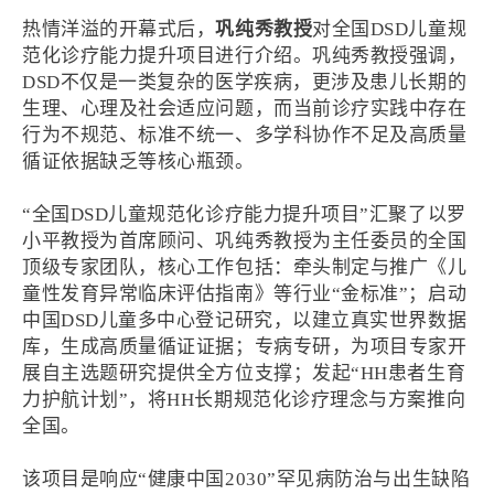
巩纯秀教授
热情洋溢的开幕式后，
对全国DSD儿童规
范化诊疗能力提升项目进行介绍。巩纯秀教授强调，
DSD不仅是一类复杂的医学疾病，更涉及患儿长期的
生理、心理及社会适应问题，而当前诊疗实践中存在
行为不规范、标准不统一、多学科协作不足及高质量
循证依据缺乏等核心瓶颈。
“
全国DSD儿童规范化诊疗能力提升项目”汇聚了以罗
小平教授为首席顾问、巩纯秀教授为主任委员的全国
顶级专家团队，核心工作包括：牵头制定与推广《儿
童性发育异常临床评估指南》等行业“金标准”；启动
中国DSD儿童多中心登记研究，以建立真实世界数据
库，生成高质量循证证据；专病专研，为项目专家开
展自主选题研究提供全方位支撑；发起“HH患者生育
力护航计划”，将HH长期规范化诊疗理念与方案推向
全国。
该项目是响应“健康中国2030”罕见病防治与出生缺陷