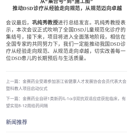
从“集合号”到“施工图”
推动DSD诊疗从经验走向规范，从规范迈向卓越
会议最后，
巩纯秀教授
进行总结发言。巩纯秀教授表
示，本次会议正式吹响了全国DSD儿童规范化诊疗的
集结号，接下来，项目将进入全面落地阶段，相信在
全国专家的共同努力下，我们一定能推动我国DSD诊
疗从经验走向规范、从规范走向卓越，切实改善每一
位DSD患儿的长期预后与生活质量。
上一篇：金赛药业受邀参加浙江省健康人才发展协会会员代表大会
暨科教人项目启动仪式
下一篇：金赛药业自研1类新药IL-1α/β双抗双适应症获批临床，有
望实现8-12周给药间隔
新闻推荐