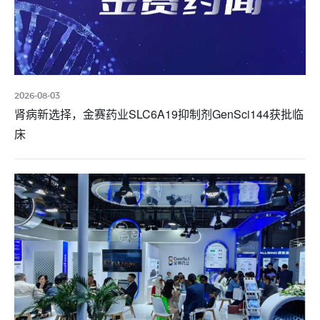
2026-08-03
肾病新选择，金赛药业SLC6A19抑制剂GenSci144获批临
床