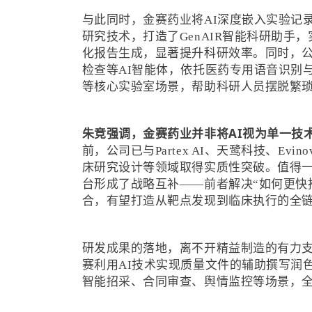
与此同时，金赛药业将AI深度嵌入实验记录、文
研究技术，打造了GenAIR智能科研助
化报告生成，显著提升科研效率。同时，公
检查等AI智能体，依托医药专用语音识别
等核心实验室场景，帮助科研人员摆脱繁
朱竞强调，金赛药业并非将AI视为单一技
前，公司已与Partex AI、天鹭科技、Ev
床研究设计等领域取得实质性突破。值得一
台形成了战略互补——前者解决“如何更快
合，有望打造从靶点发现到临床执行的全链
研发成果的落地，离不开精益制造的有力
赛利用AI技术实现质量文件的辅助撰写润
智能招采、合同审查、舆情监控等场景，