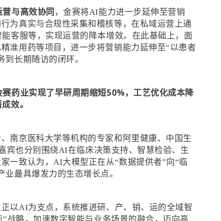
运营与高效协同
，金赛将AI能力进一步延伸至营销
销行为真实与合规性采集和稽核等，在私域运营上通
智能客服等，实现运营的降本增效。在此基础上，面
精准用药等项目，进一步将营销能力延伸至“以患者
务到长期随访的闭环。
金赛药业实现了早研周期缩短50%，工艺优化成本降
著成效。
所、南京医科大学等机构的专家和阿里健康、中国生
的嘉宾也分别围绕AI在临床决策支持、智慧检验、生
家一致认为，AI大模型正在从“数据提供者”向“临
产业最具爆发力的生态增长点。
正以AI为支点，系统推进研、产、销、运的全域智
制药”战略，加速数字智能与业务场景的融合，迈向高