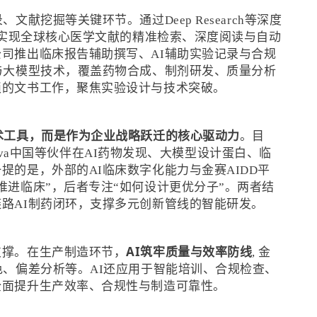
献挖掘等关键环节。通过Deep Research等深度
手，实现全球核心医学文献的精准检索、深度阅读与自动
司推出临床报告辅助撰写、AI辅助实验记录与合规
与大模型技术，覆盖药物合成、制剂研发、质量分析
琐的文书工作，聚焦实验设计与技术突破。
术工具，而是作为企业战略跃迁的核心驱动力
。目
inova中国等伙伴在AI药物发现、大模型设计蛋白、临
提的是，外部的AI临床数字化能力与金赛AIDD平
推进临床”，后者专注“如何设计更优分子”。两者结
路AI制药闭环，支撑多元创新管线的智能研发。
AI筑牢质量与效率防线
支撑。在生产制造环节，
, 金
色、偏差分析等。AI还应用于智能培训、合规检查、
全面提升生产效率、合规性与制造可靠性。