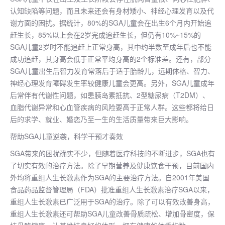
认知缺陷等问题，而且未来还会有身材矮小、神经心理发育以及代
谢方面的困扰。据统计，80%的SGA儿童会在出生6个月内开始追
赶生长，85%以上会在2岁完成追赶生长，但仍有10%~15%的
SGA儿童2岁时不能追赶上正常身高，其中约半数至成年后也不能
成功追赶，其身高会低于正常平均身高的2个标准差。还有，部分
SGA儿童出生后智力发育常落后于适于胎龄儿，远期体格、智力、
神经心理发育障碍发生率较健康儿童会更高。另外，SGA儿童成年
后常伴有代谢性问题，如患胰岛素抵抗、2型糖尿病（T2DM）、
血脂代谢异常和心血管疾病的风险要高于正常人群。这些都将给日
后的求学、就业、婚恋乃至一生的生活质量带来巨大影响。
帮助SGA儿童逆袭，科学干预才奏效
SGA带来的困扰确实不少，但随着医疗科技的不断进步，SGA也有
了切实有效的治疗方法。除了早期营养及健康饮食干预，目前国内
外均将重组人生长激素作为SGA的主要治疗方法。自2001年美国
食品药品监督管理局（FDA）批准重组人生长激素治疗SGA以来，
重组人生长激素已广泛用于SGA的治疗。除了可以有效改善身高，
重组人生长激素还可帮助SGA儿童改善骨质疏松、增加骨密度，保