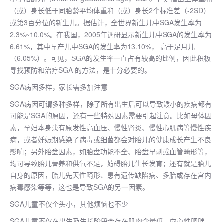
（或）身长低于同胎龄平均体重和（或）身长2个标准差（-2SD）
或第3百分位的新生儿。据估计，全世界新生儿中SGA发生率为
2.3%~10.0%。在我国，2005年调研显示新生儿中SGA的发生率为
6.61%，其中早产儿中SGA的发生率为13.10%， 高于足月儿
（6.05%）。可见，SGA的发生率一直占有较高的比例，因此积极
寻找预防和治疗SGA 的方法，是十分必要的。
SGA病因多样，家长需多加注意
SGA病因可谓多种多样，除了所有出生后可以导致矮小的疾病都有
可能是SGA的原因，还有一些特殊因素需要引起注意。比如母体因
素，孕妇本身患有原发性高血压、慢性肾炎、慢性心肌病等慢性疾
病，或者妊娠期感染了病毒或细菌都会对胎儿的健康成长产生不良
影响；另外胎盘因素，如胎盘功能不全、胎盘早剥或血管畸形等，
均可导致胎儿营养和供氧不足，妨碍胎儿生长发育；还有就是胎儿
自身的原因，胎儿先天性畸形、患有遗传缺陷病、多胎或存在宫内
病毒感染等等，这也是导致SGA的另一因素。
SGA儿童不仅个头小，其他烦恼也不少
SGA儿童不仅在出生及生长阶段会存在肌肉含量低、向心性肥胖、