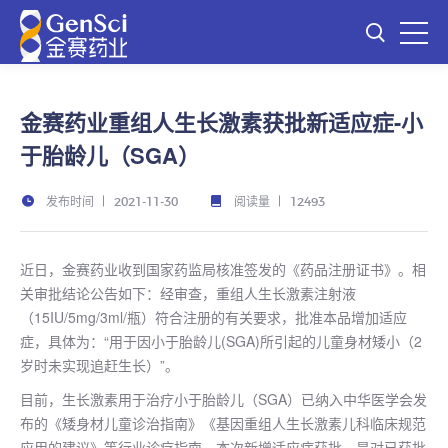
金赛药业重组人生长激素获批新适应症-小
于胎龄儿（SGA）
发布时间
阅读量
2021-11-30
12493
近日，金赛药业收到国家药监局核准签发的《药品注册证书》。相
关审批结论公告如下：经审查，重组人生长激素注射液
（15IU/5mg/3ml/瓶）符合注册的有关要求，批准本品增加适应
症，具体为：“用于因小于胎龄儿(SGA)所引起的儿童身材矮小（2
岁时未实现追赶生长）”。
目前，生长激素用于治疗小于胎龄儿（SGA）已纳入中华医学会发
布的《矮身材儿童诊治指南》《基因重组人生长激素儿科临床规范
应用的建议》等行业诊疗指南。本次新增适应症获批，是对已获批