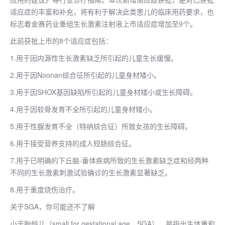
适应症的丰富和补充，将有利于解决此类患儿的临床用药要求，也
标志着金赛药业重组生长激素注射液上市适应症增加至9个。
此前获批上市的8个适应症包括：
1.用于因内源性生长激素缺乏所引起的儿童生长缓慢。
2.用于因Noonan综合征所引起的儿童身材矮小。
3.用于因SHOX基因缺陷所引起的儿童身材矮小或生长障碍。
4.用于因软骨发育不全所引起的儿童身材矮小。
5.用于性腺发育不全（特纳综合征）所致女孩的生长障碍。
6.用于接受营养支持的成人短肠综合征。
7.用于已明确的下丘脑-垂体疾病所致的生长激素缺乏症和经两种
不同的生长激素刺激试验确诊的生长激素显著缺乏。
8.用于重度烧伤治疗。
关于SGA，你可能还不了解
小于胎龄儿（small for gestational age，SGA），是指出生体重和