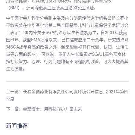
持骨骼健康，让其维持良好的体形，拥有健康的体重指数
（BMI），还可降低高血压及高血脂的发生风险。
中华医学会儿科学分会副主委及内分泌遗传代谢学组名誉组长罗小
平教授曾在中华医学会第二届全国基层儿科与儿童保健学术研讨会
上表示：“国内外关于SGA的治疗以生长激素为主，自2001年获美
国FDA、欧盟EMA批准以来，已在临床应用二十余年，研究热点除
对SGA成年身高的改善之外，越来越重视其在代谢、认知、生活质
量等方面的影响。”可以说，重组人生长激素对SGA儿童各项身体
指标及智力、心理、行为问题均有不同程度的改善，可大大提高其
生活质量。
上一篇：长春金赛药业有限责任公司度环境公开信息--2021年第四
季度
下一篇：金磊博士：用科技守护儿童未来
新闻推荐