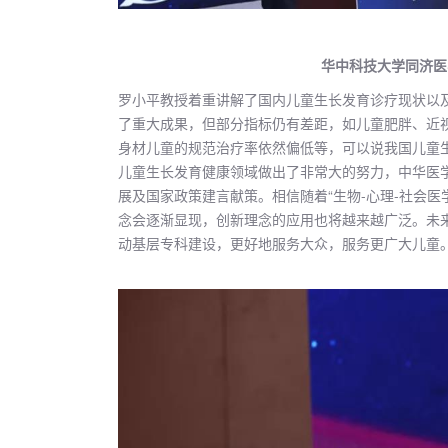
华中科技大学同济医
罗小平教授着重讲解了国内儿童生长发育诊疗现状以
了重大成果，但部分指标仍有差距，如儿童肥胖、近
身材儿童的规范治疗率依然偏低等，可以说我国儿童
儿童生长发育健康领域做出了非常大的努力，中华医
展及国家政策建言献策。相信随着“生物-心理-社会医
念会逐渐显现，创新理念的应用也将越来越广泛。未
动基层专科建设，更好地服务大众，服务更广大儿童