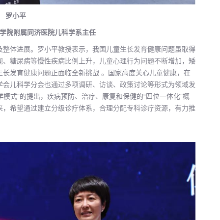
罗小平
学院附属同济医院儿科学系主任
及整体进展。罗小平教授表示，我国儿童生长发育健康问题虽取得
视、糖尿病等慢性疾病比例上升，儿童心理行为问题不断增加，矮
生长发育健康问题正面临全新挑战 。国家高度关心儿童健康，在
学会儿科学分会也通过多项调研、访谈、政策讨论等形式为领域发
学模式”的提出，疾病预防、治疗、康复和保健的“四位一体化”概
来，希望通过建立分级诊疗体系，合理分配专科诊疗资源，有力推
。