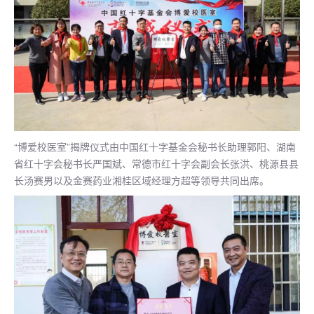
“博爱校医室”揭牌仪式由中国红十字基金会秘书长助理郭阳、湖南
省红十字会秘书长严国斌、常德市红十字会副会长张洪、桃源县县
长汤赛男以及金赛药业湘桂区域经理方超等领导共同出席。