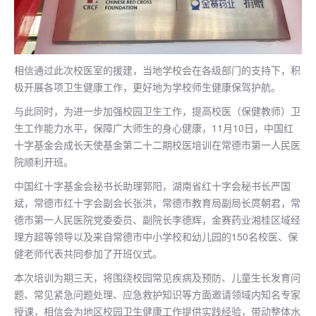
相信通过此次校医室的援建，当地学校会在各级部门的支持下，积
极开展各项卫生健康工作，更好地为学校师生健康保驾护航。
与此同时，为进一步加强校园卫生工作，提高校医（保健教师）卫
生工作能力水平，保障广大师生的身心健康，11月10日，中国红
十字基金会成长天使基金第二十二期校医培训在常德市第一人民医
院顺利开班。
中国红十字基金会秘书长助理郭阳，湖南省红十字会秘书长严国
斌，常德市红十字会副会长张洪，常德市教育局副局长庹朝君，常
德市第一人民医院党委委员、副院长李德辉，金赛药业湘桂区域经
理方超等领导以及来自常德市中小学校和幼儿园的150名校医、保
健老师代表共同参加了开班仪式。
本次培训为期三天，将围绕校园常见疾病及预防、儿童生长发育问
题、常见紧急问题处理、应急救护知识等方面邀请领域内知名专家
授课，相信会为地区校园卫生健康工作提供实践经验，带动整体水