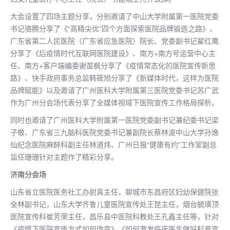
大会设置了四场主题分享，分别邀请了中山大学附属第一医院党委
书记骆腾分享了《“高精尖优”四个方面探索医院品牌锻造之路》、
广东省第二人民医院（广东省应急医院）院长、党委副书记翟红鹰
分享了《后疫情时代互联网医院建设》、南方+南方号运营中心主
任、南方+客户端编委谢苗枫分享了《疫情常态化的医院宣传新思
路》、快手政府事务总监韩筱旭分享了《新媒体时代，这样为医院
品牌赋能》以及邀请了广州医科大学附属第三医院党委书记苏广武
作为广州分会场代表分享了全媒体视域下医院宣传工作格局探析。
同时也邀请了广州医科大学附属第一医院党委副书记兼纪委书记梁
子敬、广东省三九脑科医院党委书记兼副院长蔡林波中山大学孙逸
仙纪念医院麻醉科副主任林道炜、广州日报“健康有约”工作室副总
监任珊珊针对主题作了精彩分享。
济南分会场
山东省立医院医务社工办尉真主任，聊城市东昌府区妇幼保健院张
全林副书记，山东大学齐鲁儿童医院宣传处王昆主任，烟台毓璜顶
医院宣传科崔芳荣主任，昌乐县中医院科教处王孔鑫主任等，针对
《疫情下医院宣传方式如何改变》《如何激发临床医生做好科普宣