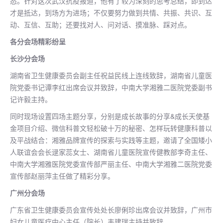
态。针对这次武汉抗疫报道，他有了较为深刻的思考总结，即到达
才是抵达，到场方为进场；不仅要努力做到共情、共振、共识、互
动、互信、互助；还要找对人、问对话、摸准脉、踩对点。
各分会场精彩纷呈
长沙分会场
湖南省卫生健康委员会副主任祝益民线上连线致辞，湖南省儿童医
院党委书记谭李红出席会议并致辞，中南大学湘雅二医院党委副书
记许毅主持。
同时现场设置四场主题分享，分别是成长故事的分享&成长天使基
金项目介绍、微信科普文轻松破十万的秘密、怎样玩转健康科普以
及平战结合：湘雅品牌宣传的探索与实践等主题，邀请了全国矮小
人联谊会会长逯家蕊女士、湖南省儿童医院宣传健教部李奇主任、
中南大学湘雅医院党委宣传部严丽主任、中南大学湘雅二医院党委
宣传部赵丽萍主任做了精彩分享。
广州分会场
广东省卫生健康委员会宣传处处长廖俐珍出席会议并致辞，广州市
妇女儿童医疗中心主任（院长）韦建瑞主持并致辞。