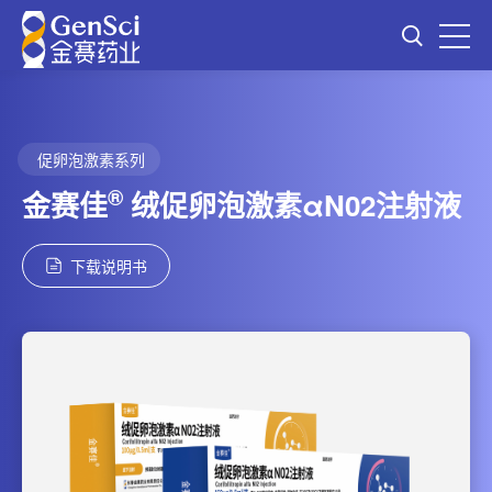
促卵泡激素系列
®
金赛佳
绒促卵泡激素αN02注射液
下载说明书