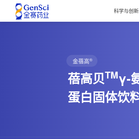
科学与创新
®
金蓓高
TM
蓓高贝
γ
蛋白固体饮