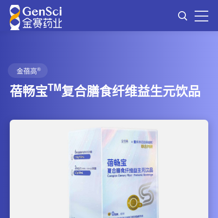
®
金蓓高
TM
蓓畅宝
复合膳食纤维益生元饮品