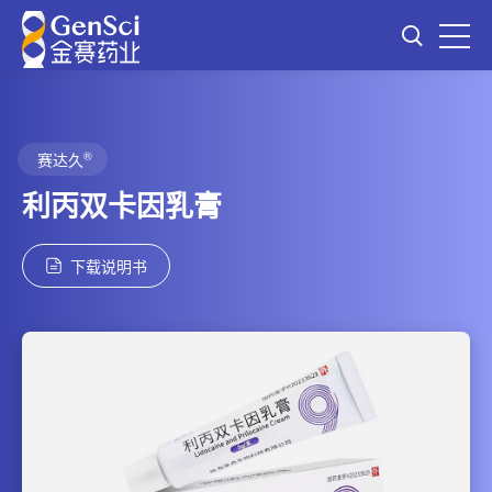
®
赛达久
利丙双卡因乳膏
下载说明书