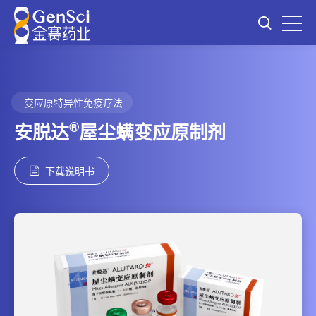
变应原特异性免疫疗法
®
安脱达
屋尘螨变应原制剂
下载说明书