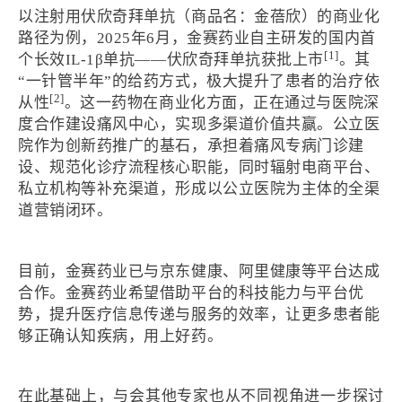
以注射用伏欣奇拜单抗（商品名：金蓓欣）的商业化
路径为例，2025年6月，金赛药业自主研发的国内首
[1]
个长效IL-1β单抗——伏欣奇拜单抗获批上市
。其
“一针管半年”的给药方式，极大提升了患者的治疗依
[2]
从性
。这一药物在商业化方面，正在通过与医院深
度合作建设痛风中心，实现多渠道价值共赢。公立医
院作为创新药推广的基石，承担着痛风专病门诊建
设、规范化诊疗流程核心职能，同时辐射电商平台、
私立机构等补充渠道，形成以公立医院为主体的全渠
道营销闭环。
目前，金赛药业已与京东健康、阿里健康等平台达成
合作。金赛药业希望借助平台的科技能力与平台优
势，提升医疗信息传递与服务的效率，让更多患者能
够正确认知疾病，用上好药。
在此基础上，与会其他专家也从不同视角进一步探讨