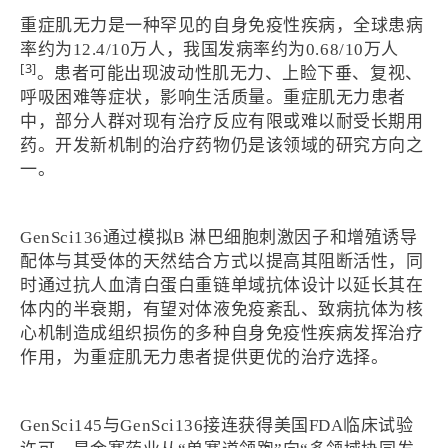
重症肌无力是一种罕见的自身免疫性疾病，全球患病
率约为12.4/10万人，我国发病率约为0.68/10万人
[3]
。患者可能出现波动性肌无力、上睑下垂、复视、
呼吸困难等症状，影响生活质量。重症肌无力患者
中，部分人群对现有治疗反应有限或难以耐受长期用
药。开发新机制的治疗药物仍是该领域的研究方向之
一。
GenSci136通过模拟B 淋巴细胞刺激因子和增殖诱导
配体与其受体的天然结合方式以提高其阻断活性，同
时通过抗人血清白蛋白重链单域抗体设计以延长其在
体内的半衰期，有望对体液免疫紊乱、致病抗体为核
心机制造成组织损伤的多种自身免疫性疾病发挥治疗
作用，为重症肌无力患者提供更优的治疗选择。
GenSci145与GenSci136接连获得美国FDA临床试验