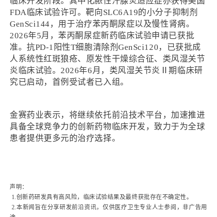
临床开发阶段。其中化脓性汗腺炎适应症亦获得美国
FDA临床试验许可。靶向SLC6A19的小分子抑制剂
GenSci144，用于治疗苯丙酮尿症以及慢性肾病。
2026年5月，苯丙酮尿症新药临床试验申请已获批
准。抗PD-1阳性T细胞清除剂GenSci120，已获批成
人系统性红斑狼疮、原发性干燥综合征、类风湿关节
炎临床试验。2026年6月，类风湿关节炎Ⅱ期临床研
究已启动，首例受试者已入组。
金赛药业表示，将继续依托前沿技术平台，加速推进
具备全球竞争力的创新药物临床开发，致力于为全球
患者提供更多元的治疗选择。
声明：
1.创新药研发具有高风险，临床试验结果及最终获批存在不确定性。
2.本新闻旨在分享研发前沿资讯，仅供医疗卫生专业人士参阅，非广告用