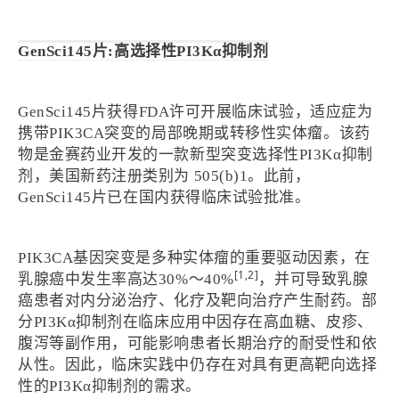
GenSci145片:高选择性PI3Kα抑制剂
GenSci145片获得FDA许可开展临床试验，适应症为
携带PIK3CA突变的局部晚期或转移性实体瘤。该药
物是金赛药业开发的一款新型突变选择性PI3Kα抑制
剂，美国新药注册类别为 505(b)1。此前，
GenSci145片已在国内获得临床试验批准。
PIK3CA基因突变是多种实体瘤的重要驱动因素，在
[1,2]
乳腺癌中发生率高达30%～40%
，并可导致乳腺
癌患者对内分泌治疗、化疗及靶向治疗产生耐药。部
分PI3Kα抑制剂在临床应用中因存在高血糖、皮疹、
腹泻等副作用，可能影响患者长期治疗的耐受性和依
从性。因此，临床实践中仍存在对具有更高靶向选择
性的PI3Kα抑制剂的需求。