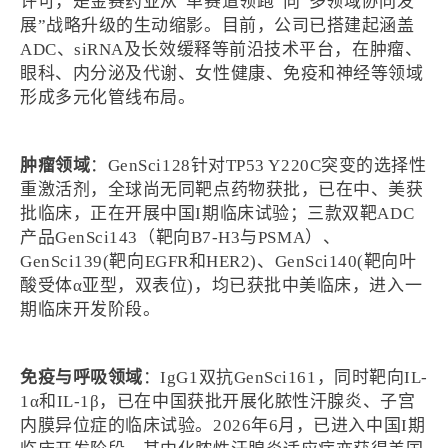
许可，是金赛药业从“单赛道领跑”向“多领域协同发
展”战略升级的生动缩影。目前，公司已搭建起涵盖
ADC、siRNA及长效缓释等前沿技术平台，在肿瘤、
眼科、内分泌及代谢、女性健康、免疫和神经等领域
形成多元化管线布局。
肿瘤领域
：GenSci128针对TP53 Y220C突变的选择性
重激活剂，全球尚无同靶点药物获批，已在中、美获
批临床，正在开展中国I期临床试验；三款双靶ADC
产品GenSci143（靶向B7-H3与PSMA）、
GenSci139(靶向EGFR和HER2)、GenSci140(靶向叶
酸受体α亚型，双表位)，均已获批中美临床，进入一
期临床开发阶段。
免疫与呼吸领域
：IgG1双抗GenSci161，同时靶向IL-
1α和IL-1β，已在中国获批开展化脓性汗腺炎、子宫
内膜异位症的临床试验。2026年6月，已进入中国I期