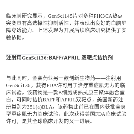
临床前研究显示，GenSci145片对多种PIK3CA热点
突变具有高选择性抑制活性，并表现出良好的血脑屏
障穿透能力。上述发现为开展后续临床研究提供了实
验依据。
BAFF/APRIL 双靶点拮抗剂
注射用GenSci136:
与此同时，金赛药业另一款创新生物药——注射用
GenSci136，获得FDA许可用于治疗重症肌无力的临
床试验。该药物是一款B细胞成熟抗原三聚体融合蛋
白，可同时拮抗BAFF和APRIL双靶点，美国新药注
册类别为351(a)BLA。该药物此前已在国内获批全身
型重症肌无力临床试验，此次获得美国FDA临床试验
许可，是其全球临床开发的又一进展。