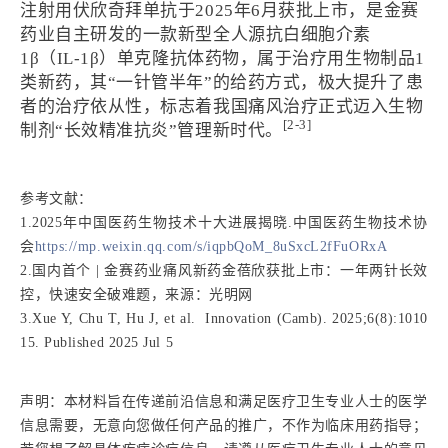
注射用伏欣奇拜单抗于2025年6月获批上市，是金赛
药业自主研发的一款新型全人源抗白细胞介素
1β（IL-1β）单克隆抗体药物，属于治疗用生物制品1
类新药，其“一针管半年”的给药方式，极大提升了患
者的治疗依从性，标志着我国痛风治疗正式迈入生物
[2-3]
制剂“长效精准抗炎”管理新时代。
参考文献：
1.2025年中国医药生物技术十大进展揭晓.中国医药生物技术协
会
https://mp.weixin.qq.com/s/iqpbQoM_8uSxcL2fFuORxA
2.国内首个 | 金赛药业痛风新药金蓓欣获批上市：一年两针长效
控，快速安全破难题，来源：光明网
3.Xue Y, Chu T, Hu J, et al. Innovation (Camb). 2025;6(8):1010
15. Published 2025 Jul 5
声明：本材料旨在传递前沿信息和满足医疗卫生专业人士的医学
信息需要，无意向您做任何产品的推广，不作为临床用药指导；