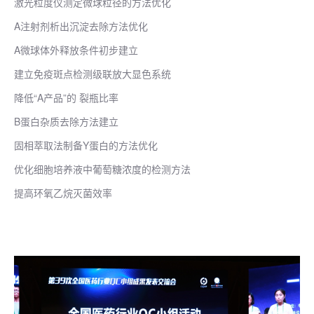
激光粒度仪测定微球粒径的方法优化
A注射剂析出沉淀去除方法优化
A微球体外释放条件初步建立
建立免疫斑点检测级联放大显色系统
降低“A产品”的 裂瓶比率
B蛋白杂质去除方法建立
固相萃取法制备Y蛋白的方法优化
优化细胞培养液中葡萄糖浓度的检测方法
提高环氧乙烷灭菌效率